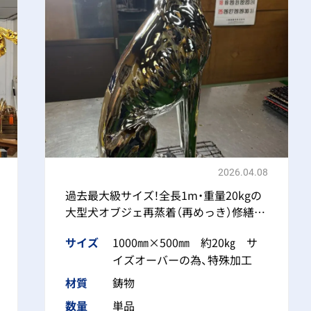
2026.04.08
過去最大級サイズ！全長1m・重量20kgの
大型犬オブジェ再蒸着（再めっき）修繕事
例
サイズ
1000㎜×500㎜ 約20㎏ サ
イズオーバーの為、特殊加工
材質
鋳物
数量
単品