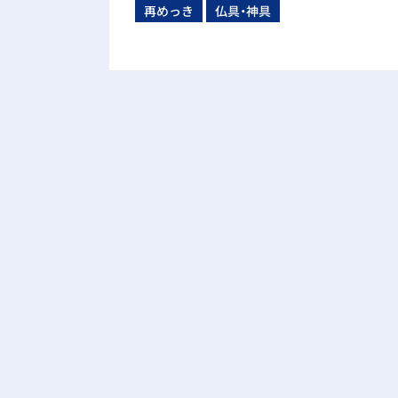
再めっき
仏具・神具